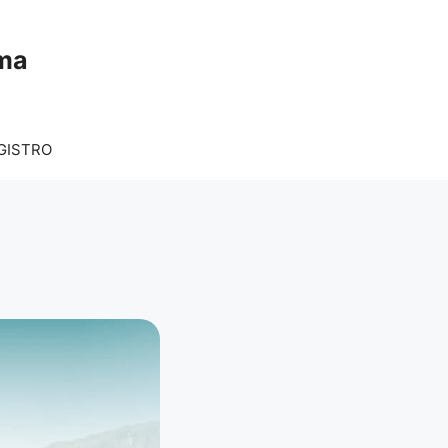
rma
GISTRO