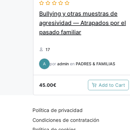
Bullying y otras muestras de
agresividad — Atrapados por el
pasado familiar
17
A
por
admin
en
PADRES & FAMILIAS
45.00€
Add to Cart
Política de privacidad
Condiciones de contratación
Política de cookies